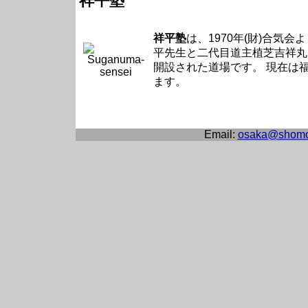
祥平塾
祥平塾
は、1970年(財)合気
平先生と二代目道主植芝吉祥丸先
開設された道場です。 現在は
ます。
Email:
osaka@shomo